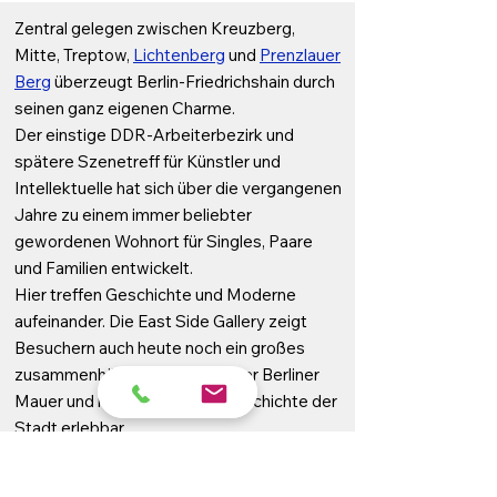
Zentral gelegen zwischen Kreuzberg,
Mitte, Treptow,
Lichtenberg
und
Prenzlauer
Berg
überzeugt Berlin-Friedrichshain durch
seinen ganz eigenen Charme.
Der einstige DDR-Arbeiterbezirk und
spätere Szenetreff für Künstler und
Intellektuelle hat sich über die vergangenen
Jahre zu einem immer beliebter
gewordenen Wohnort für Singles, Paare
und Familien entwickelt.
Hier treffen Geschichte und Moderne
aufeinander. Die East Side Gallery zeigt
Besuchern auch heute noch ein großes
zusammenhängendes Stück der Berliner
Mauer und macht somit die Geschichte der
Stadt erlebbar.
Direkt gegenüber ist mit dem Mercedes-
Platz und den angrenzenden Wohn- und